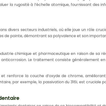
luer la rugosité à l’échelle atomique, fournissant des inf
s divers secteurs industriels, où elle joue un rôle cruc
ogies de pointe, démontrant sa polyvalence et son importa
’industrie chimique et pharmaceutique en raison de sa ré
és anticorrosion. Le traitement consiste généralement en
et renforce la couche d’oxyde de chrome, améliorant ai
entaire, par exemple, la passivation du 316L est cruciale
dentaire
implants dentaires en raison de sa biocompatibilité et d