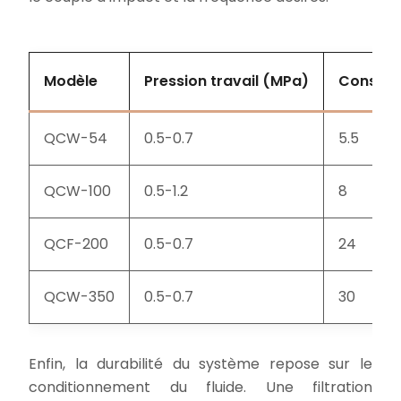
Modèle
Pression travail (MPa)
Consomm
QCW-54
0.5-0.7
5.5
QCW-100
0.5-1.2
8
QCF-200
0.5-0.7
24
QCW-350
0.5-0.7
30
Enfin, la durabilité du système repose sur le
conditionnement du fluide. Une filtration