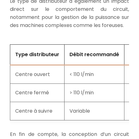
Le type de distributeur a également un impact
direct sur le comportement du circuit,
notamment pour la gestion de la puissance sur
des machines complexes comme les foreuses.
Type distributeur
Débit recommandé
App
Centre ouvert
< 110 l/min
Tra
Centre fermé
> 110 l/min
Gro
Centre à suivre
Variable
Circ
En fin de compte, la conception d’un circuit