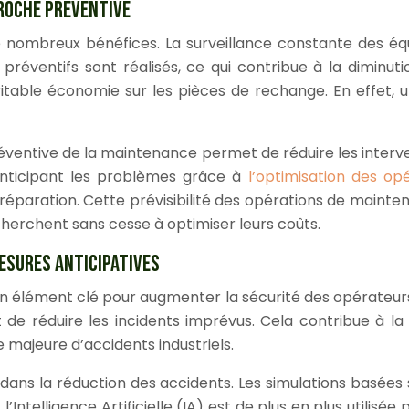
PROCHE PRÉVENTIVE
de nombreux bénéfices. La surveillance constante des é
 préventifs sont réalisés, ce qui contribue à la dimin
table économie sur les pièces de rechange. En effet, u
éventive de la maintenance permet de réduire les interve
anticipant les problèmes grâce à
l’optimisation des opé
e réparation. Cette prévisibilité des opérations de maint
cherchent sans cesse à optimiser leurs coûts.
ESURES ANTICIPATIVES
 élément clé pour augmenter la sécurité des opérateurs sur
e réduire les incidents imprévus. Cela contribue à la 
 majeure d’accidents industriels.
dans la réduction des accidents. Les simulations basées
 l’Intelligence Artificielle (IA) est de plus en plus utilis