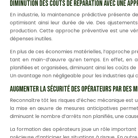
DIMINUTION DES COÛTS DE RÉPARATION AVEC UNE AP
En industrie, la maintenance prédictive présente 
optimisant ainsi leur durée de vie. Des ajustements
production. Cette approche préventive est une véri
dépenses inutiles.
En plus de ces économies matérielles, l’approche pr
tant en main-d’œuvre qu’en temps. En effet, en 
planifiées et organisées, diminuant ainsi les coûts d
Un avantage non négligeable pour les industries qui 
AUGMENTER LA SÉCURITÉ DES OPÉRATEURS PAR DES M
Reconnaître tôt les risques d’échec mécanique est un
la mise en œuvre de mesures anticipatives permet d
diminuant le nombre d’arrêts non planifiés, une cause
La formation des opérateurs joue un rôle important 
précieuse d’anticiper les situations à risque. En outre,