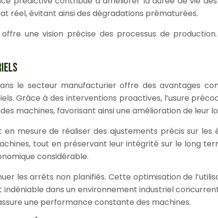
nce prédictive contribue à améliorer la durée de vie des
at réel, évitant ainsi des dégradations prématurées.
offre une vision précise des processus de production
RIELS
ns le secteur manufacturier offre des avantages con
antiels. Grâce à des interventions proactives, l’usure pré
des machines, favorisant ainsi une amélioration de leur lo
t en mesure de réaliser des ajustements précis sur les
achines, tout en préservant leur intégrité sur le long 
conomique considérable.
uer les arrêts non planifiés. Cette optimisation de l’util
out indéniable dans un environnement industriel concurren
et assure une performance constante des machines.